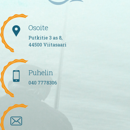
Osoite
Putkitie 3 as 8,
44500 Viitasaari
Puhelin
040 7778306