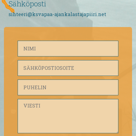
Sähköposti
sihteeri@ksvapaa-ajankalastajapiiri.net