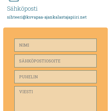
Sähköposti
sihteeri@ksvapaa-ajankalastajapiiri.net